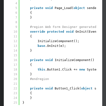
4
5
private
void
Page_Load(
object
sender, Sy
6
{
7
}
8
9
#region Web Form Designer generated code
10
override
protected
void
OnInit(EventArgs
11
{
12
InitializeComponent();
13
base
.OnInit(e);
14
}
15
16
private
void
InitializeComponent()
17
{ 
18
this
.Button1.Click += 
new
System.Eve
19
}
20
#endregion
21
22
private
void
Button1_Click(
object
sender
23
{
24
}
25
}