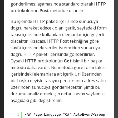
gönderilmesi aşamasında standard olarak
HTTP
protokolünün
Post
metodu kullanılır.
Bu işlemde HTTP paketi içerisinde sunucuya
doğru hareket edecek olan içerik, sayfadaki form
takısı içerisinde kullanılan elemanlar için geçerli
olacaktır. Kısacası, HTTP Post tekniğine göre
sayfa içerisindeki veriler istemciden sunucuya
doğru HTTP paketi içerisinde gönderilirler.
Oysaki
HTTP
protkolünün
Get
isimli bir başka
metodu daha vardır. Bu metoda göre form takısı
içerisindeki elemanlara ait içerik Url üzerinden
bir başka deyişle tarayıcı pencersinin adres satırı
üzerinden sunucuya gönderilecektir. Şimdi bu
durumu analiz etmek için default.aspx sayfamızı
aşağıdaki gibi değiştirelim.
1
<%@ Page Language="C#" AutoEventWireup="true