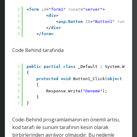
1
<
form
id
=
"form1"
runat
=
"server"
>
2
<
div
>
3
<
asp:Button
ID
=
"Button1"
runat
=
"s
4
</
div
>
5
</
form
>
Code Behind tarafında
1
public
partial
class
_Default : System.Web.UI
2
{
3
protected
void
Button1_Click(
object
sende
4
{
5
Response.Write(
"Deneme"
);
6
} 
7
}
Code-Behind programlamanın en önemli artısı,
kod tarafı ile sunum tarafının kesin olarak
birbirlerinden ayrılıyor olmasıdır. Bu nedenle