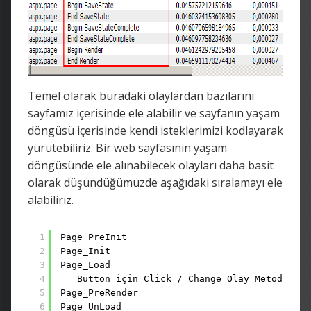
Temel olarak buradaki olaylardan bazılarını
sayfamız içerisinde ele alabilir ve sayfanın yaşam
döngüsü içerisinde kendi isteklerimizi kodlayarak
yürütebiliriz. Bir web sayfasının yaşam
döngüsünde ele alınabilecek olayları daha basit
olarak düşündüğümüzde aşağıdaki sıralamayı ele
alabiliriz.
1
Page_PreInit
2
Page_Init
3
Page_Load
4
Button için Click / Change Olay Metodları 
5
Page_PreRender
6
Page_UnLoad