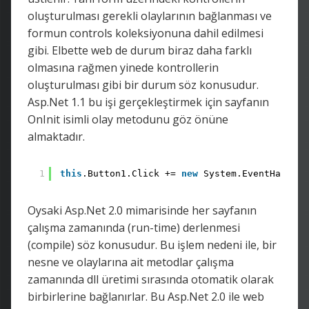
oluşturulması gerekli olaylarının bağlanması ve
formun controls koleksiyonuna dahil edilmesi
gibi. Elbette web de durum biraz daha farklı
olmasına rağmen yinede kontrollerin
oluşturulması gibi bir durum söz konusudur.
Asp.Net 1.1 bu işi gerçekleştirmek için sayfanın
OnInit isimli olay metodunu göz önüne
almaktadır.
1
this
.Button1.Click += 
new
System.EventHandler
Oysaki Asp.Net 2.0 mimarisinde her sayfanın
çalışma zamanında (run-time) derlenmesi
(compile) söz konusudur. Bu işlem nedeni ile, bir
nesne ve olaylarına ait metodlar çalışma
zamanında dll üretimi sırasında otomatik olarak
birbirlerine bağlanırlar. Bu Asp.Net 2.0 ile web