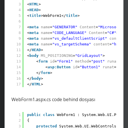
3
<
HTML
>
4
<
HEAD
>
5
<
title
>WebForm1</
title
>
6
7
<
meta
name
=
"GENERATOR"
Content
=
"Microsoft Vi
8
<
meta
name
=
"CODE_LANGUAGE"
Content
=
"C#"
>
9
<
meta
name
=
"vs_defaultClientScript"
content
=
10
<
meta
name
=
"vs_targetSchema"
content
=
"http:/
11
</
HEAD
>
12
<
body
MS_POSITIONING
=
"GridLayout"
>
13
<
form
id
=
"Form1"
method
=
"post"
runat
=
"se
14
<
asp:Button
id
=
"Button1"
runat
=
"serv
15
</
form
>
16
</
body
>
17
</
HTML
>
WebForm1.aspx.cs code behind dosyası
1
public
class
WebForm1 : System.Web.UI.Page
2
{
3
protected
System.Web.UI.WebControls.Butt