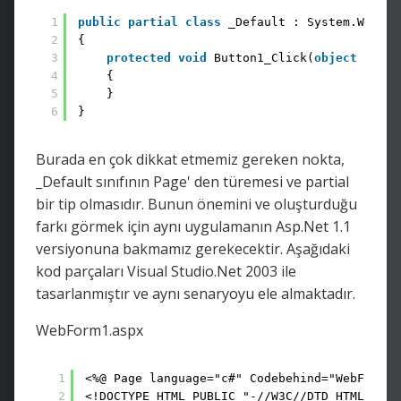
1
public
partial
class
_Default : System.Web.UI
2
{
3
protected
void
Button1_Click(
object
sende
4
{
5
}
6
}
Burada en çok dikkat etmemiz gereken nokta,
_Default sınıfının Page' den türemesi ve partial
bir tip olmasıdır. Bunun önemini ve oluşturduğu
farkı görmek için aynı uygulamanın Asp.Net 1.1
versiyonuna bakmamız gerekecektir. Aşağıdaki
kod parçaları Visual Studio.Net 2003 ile
tasarlanmıştır ve aynı senaryoyu ele almaktadır.
WebForm1.aspx
1
<%@ Page language="c#" Codebehind="WebForm1.
2
<!DOCTYPE HTML PUBLIC "-//W3C//DTD HTML 4.0 