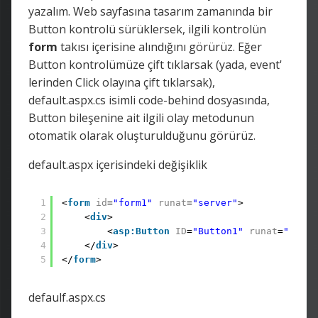
yazalım. Web sayfasına tasarım zamanında bir
Button kontrolü sürüklersek, ilgili kontrolün
form
takısı içerisine alındığını görürüz. Eğer
Button kontrolümüze çift tıklarsak (yada, event'
lerinden Click olayına çift tıklarsak),
default.aspx.cs isimli code-behind dosyasında,
Button bileşenine ait ilgili olay metodunun
otomatik olarak oluşturulduğunu görürüz.
default.aspx içerisindeki değişiklik
1
<
form
id
=
"form1"
runat
=
"server"
>
2
<
div
>
3
<
asp:Button
ID
=
"Button1"
runat
=
"serve
4
</
div
>
5
</
form
>
defaulf.aspx.cs