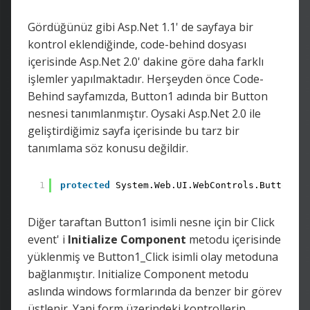
Gördüğünüz gibi Asp.Net 1.1' de sayfaya bir
kontrol eklendiğinde, code-behind dosyası
içerisinde Asp.Net 2.0' dakine göre daha farklı
işlemler yapılmaktadır. Herşeyden önce Code-
Behind sayfamızda, Button1 adında bir Button
nesnesi tanımlanmıştır. Oysaki Asp.Net 2.0 ile
geliştirdiğimiz sayfa içerisinde bu tarz bir
tanımlama söz konusu değildir.
1
protected
System.Web.UI.WebControls.Button Bu
Diğer taraftan Button1 isimli nesne için bir Click
event' i
Initialize Component
metodu içerisinde
yüklenmiş ve Button1_Click isimli olay metoduna
bağlanmıştır. Initialize Component metodu
aslında windows formlarında da benzer bir görev
üstlenir. Yani form üzerindeki kontrollerin