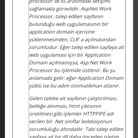
processor ile IIS arasındaki iletişimi
sağlamakla görevlidir. AspNet Work
Processor, talep edilen sayfanın
bulunduğu web uygulamasının bir
application domain içerisine
yüklenmesinden, CLR' a açılmasından
sorumludur. Eğer talep edilen sayfaya ait
web uygulaması için bir Application
Domain açılmamışsa, Asp.Net Work
Processor bu işlemide üstlenir. Bu şu
anlamada gelir; eğer Application Domain
yüklü ise bu adım otomatikman atlanır.
Gelen talebe ait sayfanın çalıştırılması,
belleğe alınması, html çıktısının
üretilmesi gibi işlemler HTTPPIPE adı
verilen bir .Net sınıflar koleksiyonun
sorumluluğu altındadır. Tabi talep edilen
sayfaya ait bir dll daha önceden işletim