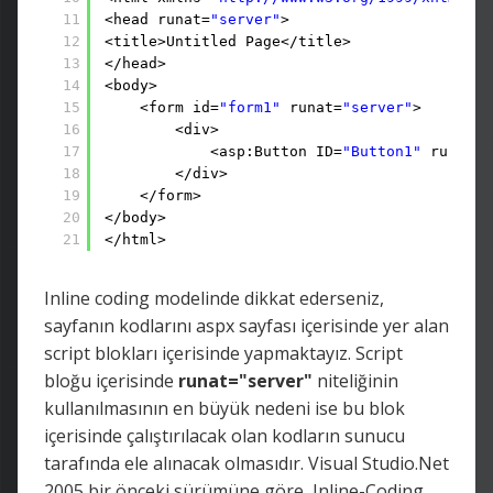
11
<head runat=
"server"
>
12
<title>Untitled Page</title>
13
</head>
14
<body>
15
<form id=
"form1"
runat=
"server"
>
16
<div>
17
<asp:Button ID=
"Button1"
runat=
"
18
</div>
19
</form>
20
</body>
21
</html>
Inline coding modelinde dikkat ederseniz,
sayfanın kodlarını aspx sayfası içerisinde yer alan
script blokları içerisinde yapmaktayız. Script
bloğu içerisinde
runat="server"
niteliğinin
kullanılmasının en büyük nedeni ise bu blok
içerisinde çalıştırılacak olan kodların sunucu
tarafında ele alınacak olmasıdır. Visual Studio.Net
2005 bir önceki sürümüne göre, Inline-Coding