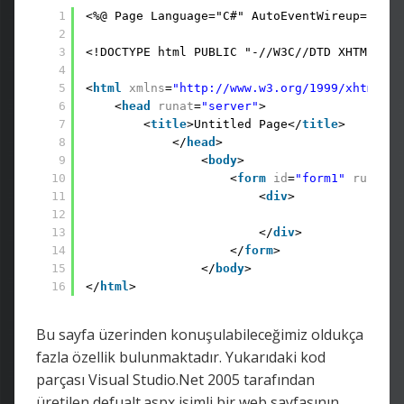
1
<%@ Page Language="C#" AutoEventWireup="true
2
3
<!DOCTYPE html PUBLIC "-//W3C//DTD XHTML 1.0
4
5
<
html
xmlns
=
"http://www.w3.org/1999/xhtml"
>
6
<
head
runat
=
"server"
>
7
<
title
>Untitled Page</
title
>
8
</
head
>
9
<
body
>
10
<
form
id
=
"form1"
runat
=
"
11
<
div
>
12
13
</
div
>
14
</
form
>
15
</
body
>
16
</
html
>
Bu sayfa üzerinden konuşulabileceğimiz oldukça
fazla özellik bulunmaktadır. Yukarıdaki kod
parçası Visual Studio.Net 2005 tarafından
üretilen defualt.aspx isimli bir web sayfasının