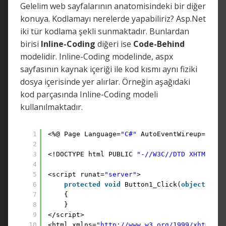
Gelelim web sayfalarının anatomisindeki bir diğer
konuya. Kodlamayı nerelerde yapabiliriz? Asp.Net
iki tür kodlama şekli sunmaktadır. Bunlardan
birisi
Inline-Coding
diğeri ise
Code-Behind
modelidir. Inline-Coding modelinde, aspx
sayfasının kaynak içeriği ile kod kısmı aynı fiziki
dosya içerisinde yer alırlar. Örneğin aşağıdaki
kod parçasında Inline-Coding modeli
kullanılmaktadır.
1
<%@ Page Language=
"C#"
AutoEventWireup=
"true
2
3
<!DOCTYPE html PUBLIC 
"-//W3C//DTD XHTML 1.0
4
5
<script runat=
"server"
>
6
protected
void
Button1_Click(
object
send
7
{
8
} 
9
</script>
10
<html xmlns=
"http://www.w3.org/1999/xhtml"
>