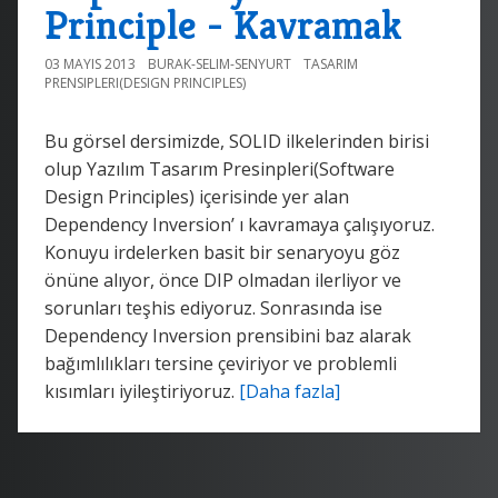
Principle - Kavramak
03 MAYIS 2013
BURAK-SELIM-SENYURT
TASARIM
PRENSIPLERI(DESIGN PRINCIPLES)
Bu görsel dersimizde, SOLID ilkelerinden birisi
olup Yazılım Tasarım Presinpleri(Software
Design Principles) içerisinde yer alan
Dependency Inversion’ ı kavramaya çalışıyoruz.
Konuyu irdelerken basit bir senaryoyu göz
önüne alıyor, önce DIP olmadan ilerliyor ve
sorunları teşhis ediyoruz. Sonrasında ise
Dependency Inversion prensibini baz alarak
bağımlılıkları tersine çeviriyor ve problemli
kısımları iyileştiriyoruz.
[Daha fazla]