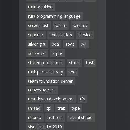
rust pratikleri
rust programming language
screencast
scrum
security
seminer
serialization
service
silverlight
soa
soap
sql
sql server
sqlite
stored procedures
struct
task
task parallel library
tdd
team foundation server
tek fotoluk ipucu
test driven development
tfs
thread
tpl
trait
type
ubuntu
unit test
visual studio
visual studio 2010