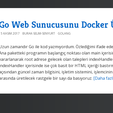
Go Web Sunucusunu Docker Ü
15 KASIM 2017
BURAK-SELIM-SENYURT
GOLANG
Uzun zamandır Go ile kod yazmıyordum. Özlediğimi ifade edebili
Ana paketteki programın başlangıç noktası olan main içeris
yararlanarak root adrese gelecek olan talepleri indexHandle
indexHandler içerisinde ise çok basit bir HTML içeriği bastırm
açısından güncel zaman bilgisini, işletim sistemini, işlemcinin
arasında üretilecek rastgele bir sayı da basıyoruz.
[Daha fazl