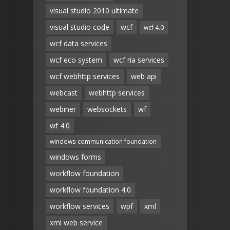
visual studio 2010 ultimate
visual studio code
wcf
wcf 4.0
wcf data services
wcf eco system
wcf ria services
wcf webhttp services
web api
webcast
webhttp services
webiner
websockets
wf
wf 4.0
windows communication foundation
windows forms
workflow foundation
workflow foundation 4.0
workflow services
wpf
xml
xml web service