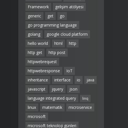
Framework
gelişim atölyesi
generic
get
go
go programming language
golang
google cloud platform
hello world
html
http
http get
http post
httpwebrequest
httpwebresponse
IoT
inheritance
interface
io
java
javascript
jquery
json
language integrated query
linq
linux
matematik
microservice
microsoft
microsoft teknoloji günleri