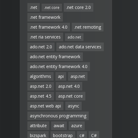
.net
.net core 2.0
.net core
.net framework
.net framework 4.0
.net remoting
.net ria services
ado.net
ado.net 2.0
ado.net data services
ado.net entity framework
ado.net entity framework 4.0
algorithms
api
asp.net
asp.net 2.0
asp.net 4.0
asp.net 4.5
asp.net core
asp.net web api
async
asynchronous programming
attribute
await
azure
bizspark
bootstrap
c#
C#