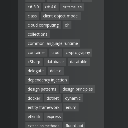
c# 3.0
c# 4.0
c# temelleri
class
client object model
cloud computing
clr
collections
common language runtime
container
crud
cryptography
cSharp
database
datatable
delegate
delete
dependency injection
design patterns
design principles
docker
dotnet
dynamic
entity framework
enum
etkinlik
express
fluent api
extension methods