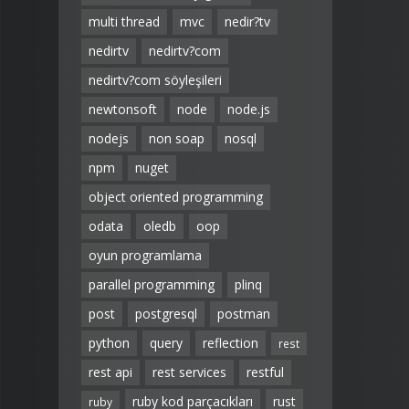
multi thread
mvc
nedir?tv
nedirtv
nedirtv?com
nedirtv?com söyleşileri
newtonsoft
node
node.js
nodejs
non soap
nosql
npm
nuget
object oriented programming
odata
oledb
oop
oyun programlama
parallel programming
plinq
post
postgresql
postman
python
query
reflection
rest
rest api
rest services
restful
ruby kod parçacıkları
rust
ruby