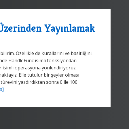
zerinden Yayınlamak
rim. Özellikle de kurallarını ve basitliğini.
inde HandleFunc isimli fonksiyondan
r isimli operasyona yönlendiriyoruz.
aktayız. Elle tutulur bir şeyler olması
 türevini yazdırdıktan sonra 0 ile 100
a]