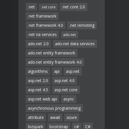
.net
.net core 2.0
.net core
.net framework
.net framework 4.0
.net remoting
.net ria services
ado.net
ado.net 2.0
ado.net data services
ado.net entity framework
ado.net entity framework 4.0
algorithms
api
asp.net
asp.net 2.0
asp.net 4.0
asp.net 4.5
asp.net core
asp.net web api
async
asynchronous programming
attribute
await
azure
bizspark
bootstrap
c#
C#