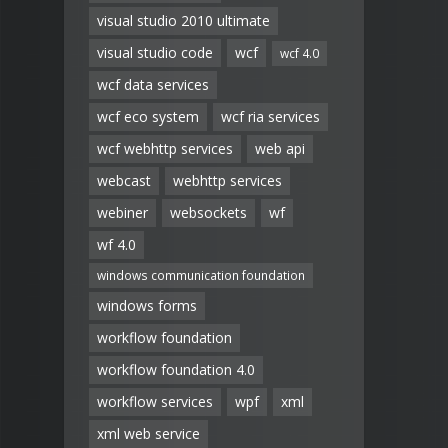
visual studio 2010 ultimate
visual studio code
wcf
wcf 4.0
wcf data services
wcf eco system
wcf ria services
wcf webhttp services
web api
webcast
webhttp services
webiner
websockets
wf
wf 4.0
windows communication foundation
windows forms
workflow foundation
workflow foundation 4.0
workflow services
wpf
xml
xml web service