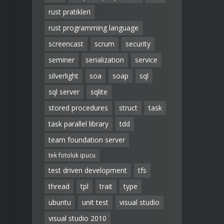
rust pratikleri
rust programming language
screencast
scrum
security
seminer
serialization
service
silverlight
soa
soap
sql
sql server
sqlite
stored procedures
struct
task
task parallel library
tdd
team foundation server
tek fotoluk ipucu
test driven development
tfs
thread
tpl
trait
type
ubuntu
unit test
visual studio
visual studio 2010