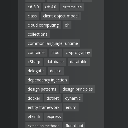
c# 3.0
c# 4.0
c# temelleri
class
client object model
cloud computing
clr
collections
common language runtime
container
crud
cryptography
cSharp
database
datatable
delegate
delete
dependency injection
design patterns
design principles
docker
dotnet
dynamic
entity framework
enum
etkinlik
express
fluent api
extension methods