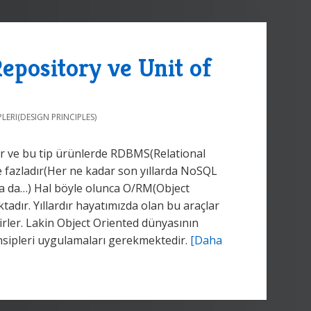
epository ve Unit of
LERI(DESIGN PRINCIPLES)
ir ve bu tip ürünlerde RDBMS(Relational
e fazladır(Her ne kadar son yıllarda NoSQL
lsa da…) Hal böyle olunca O/RM(Object
dır. Yıllardır hayatımızda olan bu araçlar
irler. Lakin Object Oriented dünyasının
ensipleri uygulamaları gerekmektedir.
[Daha