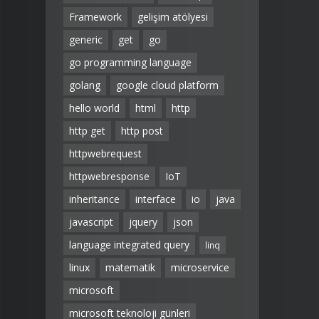
Framework
gelişim atölyesi
generic
get
go
go programming language
golang
google cloud platform
hello world
html
http
http get
http post
httpwebrequest
httpwebresponse
IoT
inheritance
interface
io
java
javascript
jquery
json
language integrated query
linq
linux
matematik
microservice
microsoft
microsoft teknoloji günleri