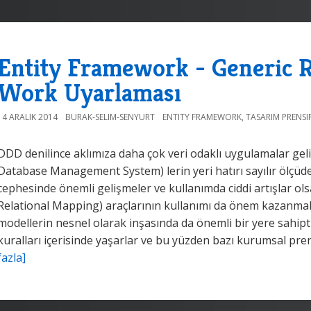
Entity Framework - Generic R
Work Uyarlaması
14 ARALIK 2014
BURAK-SELIM-SENYURT
ENTITY FRAMEWORK
,
TASARIM PRENSIP
DDD denilince aklımıza daha çok veri odaklı uygulamalar gel
Database Management System) lerin yeri hatırı sayılır ölçüd
cephesinde önemli gelişmeler ve kullanımda ciddi artışlar o
Relational Mapping) araçlarının kullanımı da önem kazanmakta
modellerin nesnel olarak inşasında da önemli bir yere sahipt
kuralları içerisinde yaşarlar ve bu yüzden bazı kurumsal pr
fazla]