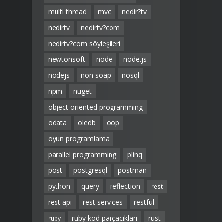
multi thread
mvc
nedir?tv
nedirtv
nedirtv?com
nedirtv?com söyleşileri
newtonsoft
node
node.js
nodejs
non soap
nosql
npm
nuget
object oriented programming
odata
oledb
oop
oyun programlama
parallel programming
plinq
post
postgresql
postman
python
query
reflection
rest
rest api
rest services
restful
ruby kod parçacıkları
rust
ruby