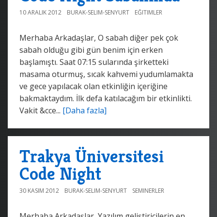
10 ARALIK 2012
BURAK-SELIM-SENYURT
EĞITIMLER
Merhaba Arkadaşlar, O sabah diğer pek çok
sabah olduğu gibi gün benim için erken
başlamıştı. Saat 07:15 sularında şirketteki
masama oturmuş, sıcak kahvemi yudumlamakta
ve gece yapılacak olan etkinliğin içeriğine
bakmaktaydım. İlk defa katılacağım bir etkinlikti.
Vakit &cce...
[Daha fazla]
Trakya Üniversitesi
Code Night
30 KASIM 2012
BURAK-SELIM-SENYURT
SEMINERLER
Merhaba Arkadaşlar, Yazılım geliştiricilerin en