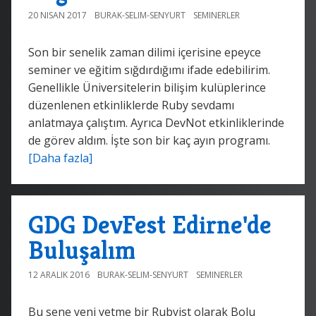
20 NISAN 2017
BURAK-SELIM-SENYURT
SEMINERLER
Son bir senelik zaman dilimi içerisine epeyce
seminer ve eğitim sığdırdığımı ifade edebilirim.
Genellikle Üniversitelerin bilişim kulüplerince
düzenlenen etkinliklerde Ruby sevdamı
anlatmaya çalıştım. Ayrıca DevNot etkinliklerinde
de görev aldım. İşte son bir kaç ayın programı.
[Daha fazla]
GDG DevFest Edirne'de
Buluşalım
12 ARALIK 2016
BURAK-SELIM-SENYURT
SEMINERLER
Bu sene yeni yetme bir Rubyist olarak Bolu