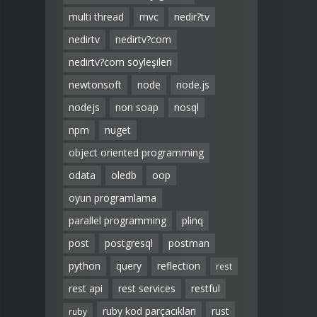
multi thread
mvc
nedir?tv
nedirtv
nedirtv?com
nedirtv?com söyleşileri
newtonsoft
node
node.js
nodejs
non soap
nosql
npm
nuget
object oriented programming
odata
oledb
oop
oyun programlama
parallel programming
plinq
post
postgresql
postman
python
query
reflection
rest
rest api
rest services
restful
ruby kod parçacıkları
rust
ruby