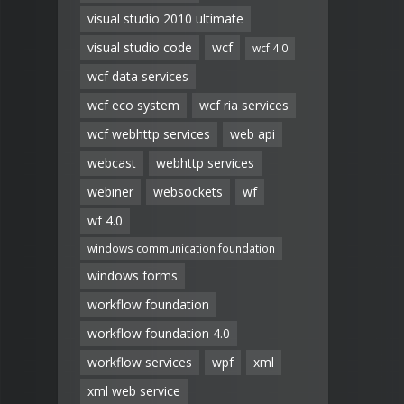
visual studio 2010 ultimate
visual studio code
wcf
wcf 4.0
wcf data services
wcf eco system
wcf ria services
wcf webhttp services
web api
webcast
webhttp services
webiner
websockets
wf
wf 4.0
windows communication foundation
windows forms
workflow foundation
workflow foundation 4.0
workflow services
wpf
xml
xml web service