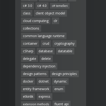
c# 3.0
c# 4.0
c# temelleri
class
client object model
cloud computing
clr
collections
common language runtime
container
crud
cryptography
cSharp
database
datatable
delegate
delete
dependency injection
design patterns
design principles
docker
dotnet
dynamic
entity framework
enum
etkinlik
express
fluent api
extension methods