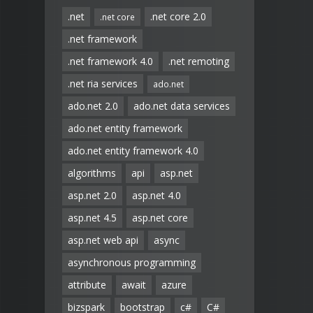
.net
.net core 2.0
.net core
.net framework
.net framework 4.0
.net remoting
.net ria services
ado.net
ado.net 2.0
ado.net data services
ado.net entity framework
ado.net entity framework 4.0
algorithms
api
asp.net
asp.net 2.0
asp.net 4.0
asp.net 4.5
asp.net core
asp.net web api
async
asynchronous programming
attribute
await
azure
bizspark
bootstrap
c#
C#