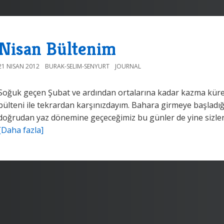
Nisan Bültenim
21 NISAN 2012
BURAK-SELIM-SENYURT
JOURNAL
Soğuk geçen Şubat ve ardından ortalarına kadar kazma küre
bülteni ile tekrardan karşınızdayım. Bahara girmeye başladığ
doğrudan yaz dönemine geçeceğimiz bu günler de yine sizler i
[Daha fazla]