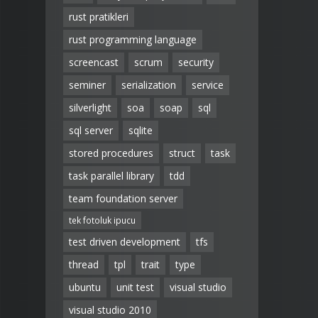
rust pratikleri
rust programming language
screencast
scrum
security
seminer
serialization
service
silverlight
soa
soap
sql
sql server
sqlite
stored procedures
struct
task
task parallel library
tdd
team foundation server
tek fotoluk ipucu
test driven development
tfs
thread
tpl
trait
type
ubuntu
unit test
visual studio
visual studio 2010