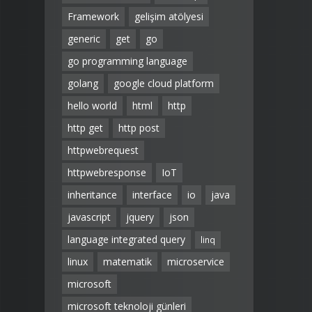
Framework
gelişim atölyesi
generic
get
go
go programming language
golang
google cloud platform
hello world
html
http
http get
http post
httpwebrequest
httpwebresponse
IoT
inheritance
interface
io
java
javascript
jquery
json
language integrated query
linq
linux
matematik
microservice
microsoft
microsoft teknoloji günleri