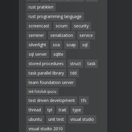
rust pratikleri
rust programming language
screencast
scrum
security
seminer
serialization
service
silverlight
soa
soap
sql
sql server
sqlite
stored procedures
struct
task
task parallel library
tdd
team foundation server
tek fotoluk ipucu
test driven development
tfs
thread
tpl
trait
type
ubuntu
unit test
visual studio
visual studio 2010