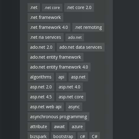
.net
.net core 2.0
.net core
.net framework
.net framework 4.0
.net remoting
.net ria services
ado.net
ado.net 2.0
ado.net data services
ado.net entity framework
ado.net entity framework 4.0
algorithms
api
asp.net
asp.net 2.0
asp.net 4.0
asp.net 4.5
asp.net core
asp.net web api
async
asynchronous programming
attribute
await
azure
bizspark
bootstrap
c#
C#