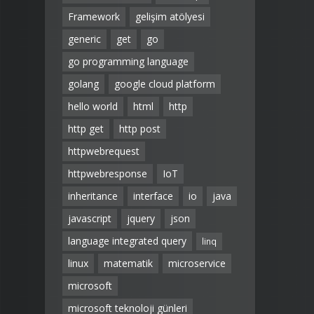
Framework
gelişim atölyesi
generic
get
go
go programming language
golang
google cloud platform
hello world
html
http
http get
http post
httpwebrequest
httpwebresponse
IoT
inheritance
interface
io
java
javascript
jquery
json
language integrated query
linq
linux
matematik
microservice
microsoft
microsoft teknoloji günleri