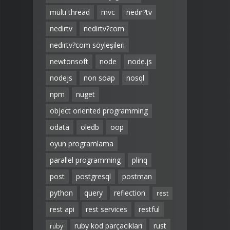
multi thread
mvc
nedir?tv
nedirtv
nedirtv?com
nedirtv?com söyleşileri
newtonsoft
node
node.js
nodejs
non soap
nosql
npm
nuget
object oriented programming
odata
oledb
oop
oyun programlama
parallel programming
plinq
post
postgresql
postman
python
query
reflection
rest
rest api
rest services
restful
ruby kod parçacıkları
rust
ruby