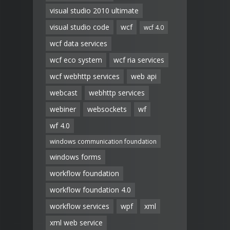
visual studio 2010 ultimate
visual studio code
wcf
wcf 4.0
wcf data services
wcf eco system
wcf ria services
wcf webhttp services
web api
webcast
webhttp services
webiner
websockets
wf
wf 4.0
windows communication foundation
windows forms
workflow foundation
workflow foundation 4.0
workflow services
wpf
xml
xml web service