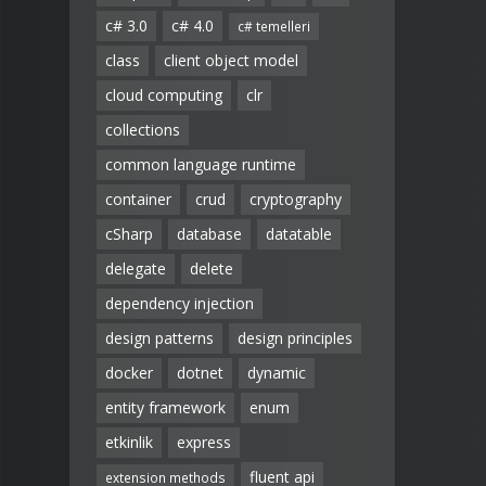
c# 3.0
c# 4.0
c# temelleri
class
client object model
cloud computing
clr
collections
common language runtime
container
crud
cryptography
cSharp
database
datatable
delegate
delete
dependency injection
design patterns
design principles
docker
dotnet
dynamic
entity framework
enum
etkinlik
express
fluent api
extension methods