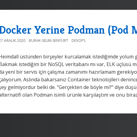
Docker Yerine Podman (Pod 
27 ARALIK 2020
BURAK-SELIM-SENYURT
DEVOPS
Heimdall üstünden birşeyler kurcalamak istediğimde yolum gen
Bakmak istediğim bir NoSQL veritabanı mı var, ELK üçlüsü mü
da yeni bir servis için çalışma zamanımı hazırlamam gerekiyo
çalıyorum. Aslında bakarsanız Container teknolojileri deni
şey gelmiyordur belki de. "Gerçekten de böyle mi?" diye düş
alternatifi olan Podman isimli ürünle karşılaştım ve onu bira