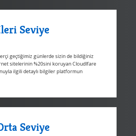
leri Seviye
rçi geçtiğimiz günlerde sizin de bildiğiniz
net sitelerinin %20sini koruyan Cloudlfare
yla ilgili detaylı bilgiler platformun
Orta Seviye