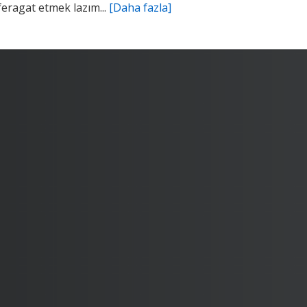
feragat etmek lazım...
[Daha fazla]