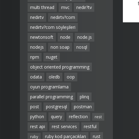
multi thread
mvc
nedir?tv
nedirtv
nedirtv?com
nedirtv?com söyleşileri
newtonsoft
node
node.js
nodejs
non soap
nosql
npm
nuget
object oriented programming
odata
oledb
oop
oyun programlama
parallel programming
plinq
post
postgresql
postman
python
query
reflection
rest
rest api
rest services
restful
ruby kod parçacıkları
rust
ruby