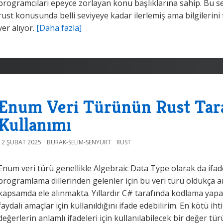
programcıları epeyce zorlayan konu başlıklarına sahip. Bu se
rust konusunda belli seviyeye kadar ilerlemiş ama bilgilerini
yer alıyor.
[Daha fazla]
Enum Veri Türünün Rust Taraf
Kullanımı
12 ŞUBAT 2025
BURAK-SELIM-SENYURT
RUST
Enum veri türü genellikle Algebraic Data Type olarak da ifade
programlama dillerinden gelenler için bu veri türü oldukça an
kapsamda ele alınmakta. Yıllardır C# tarafında kodlama yapa
faydalı amaçlar için kullanıldığını ifade edebilirim. En kötü ih
değerlerin anlamlı ifadeleri için kullanılabilecek bir değer tür