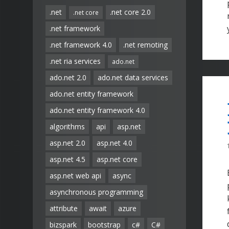
.net
.net core 2.0
.net core
.net framework
.net framework 4.0
.net remoting
.net ria services
ado.net
ado.net 2.0
ado.net data services
ado.net entity framework
ado.net entity framework 4.0
algorithms
api
asp.net
asp.net 2.0
asp.net 4.0
asp.net 4.5
asp.net core
asp.net web api
async
asynchronous programming
attribute
await
azure
bizspark
bootstrap
c#
C#