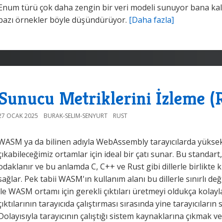
Enum türü çok daha zengin bir veri modeli sunuyor bana k
bazı örnekler böyle düşündürüyor.
[Daha fazla]
Sunucu Metriklerini İzleme (
27 OCAK 2025
BURAK-SELIM-SENYURT
RUST
WASM ya da bilinen adıyla WebAssembly tarayıcılarda yüks
çıkabileceğimiz ortamlar için ideal bir çatı sunar. Bu standar
odaklanır ve bu anlamda C, C++ ve Rust gibi dillerle birlikte 
sağlar. Pek tabii WASM'ın kullanım alanı bu dillerle sınırlı d
ile WASM ortamı için gerekli çıktıları üretmeyi oldukça kolayl
çıktılarının tarayıcıda çalıştırması sırasında yine tarayıcıların 
Dolayısıyla tarayıcının çalıştığı sistem kaynaklarına çıkmak ve