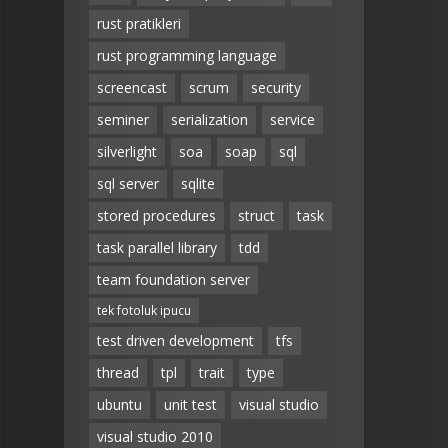
rust pratikleri
rust programming language
screencast
scrum
security
seminer
serialization
service
silverlight
soa
soap
sql
sql server
sqlite
stored procedures
struct
task
task parallel library
tdd
team foundation server
tek fotoluk ipucu
test driven development
tfs
thread
tpl
trait
type
ubuntu
unit test
visual studio
visual studio 2010