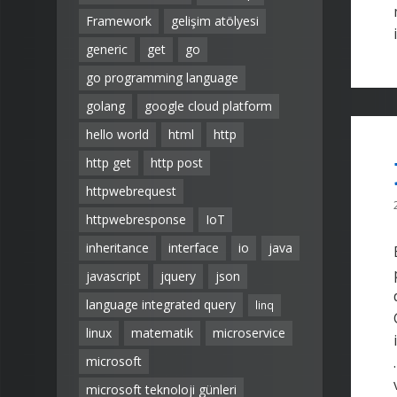
Framework
gelişim atölyesi
generic
get
go
go programming language
golang
google cloud platform
hello world
html
http
http get
http post
httpwebrequest
httpwebresponse
IoT
inheritance
interface
io
java
javascript
jquery
json
language integrated query
linq
linux
matematik
microservice
microsoft
microsoft teknoloji günleri