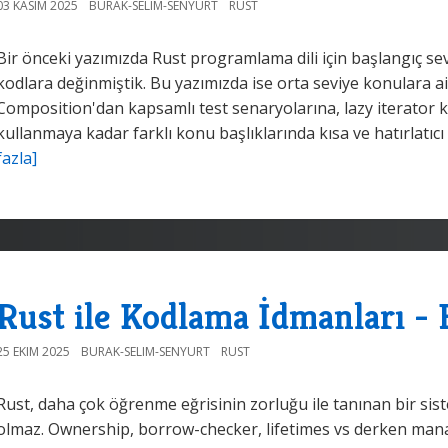
03 KASIM 2025
BURAK-SELIM-SENYURT
RUST
Bir önceki yazımızda Rust programlama dili için başlangıç s
kodlara değinmiştik. Bu yazımızda ise orta seviye konulara a
Composition'dan kapsamlı test senaryolarına, lazy iterator k
kullanmaya kadar farklı konu başlıklarında kısa ve hatırlatıcı b
fazla]
Rust ile Kodlama İdmanları - 
25 EKIM 2025
BURAK-SELIM-SENYURT
RUST
Rust, daha çok öğrenme eğrisinin zorluğu ile tanınan bir sis
olmaz. Ownership, borrow-checker, lifetimes vs derken man