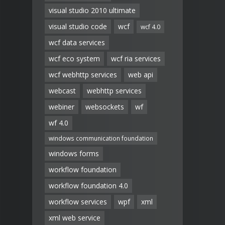
visual studio 2010 ultimate
visual studio code
wcf
wcf 4.0
wcf data services
wcf eco system
wcf ria services
wcf webhttp services
web api
webcast
webhttp services
webiner
websockets
wf
wf 4.0
windows communication foundation
windows forms
workflow foundation
workflow foundation 4.0
workflow services
wpf
xml
xml web service