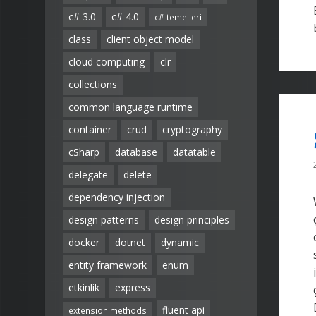
c# 3.0
c# 4.0
c# temelleri
class
client object model
cloud computing
clr
collections
common language runtime
container
crud
cryptography
cSharp
database
datatable
delegate
delete
dependency injection
design patterns
design principles
docker
dotnet
dynamic
entity framework
enum
etkinlik
express
fluent api
extension methods