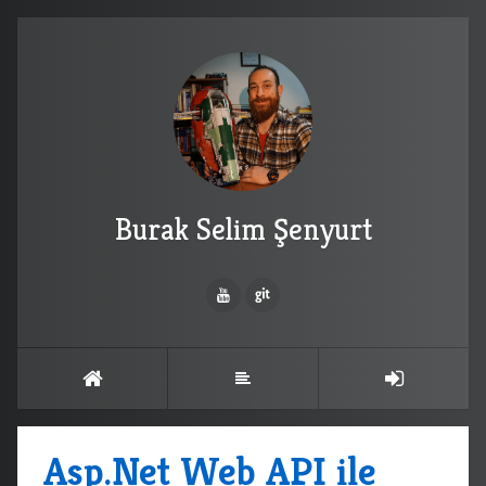
Burak Selim Şenyurt
Asp.Net Web API ile