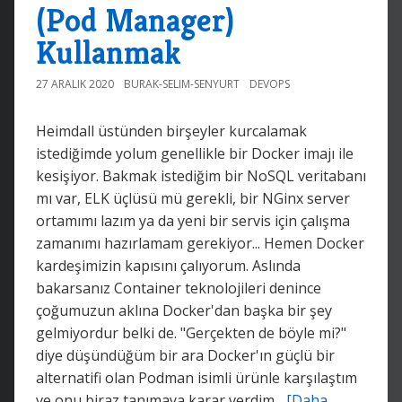
(Pod Manager)
Kullanmak
27 ARALIK 2020
BURAK-SELIM-SENYURT
DEVOPS
Heimdall üstünden birşeyler kurcalamak
istediğimde yolum genellikle bir Docker imajı ile
kesişiyor. Bakmak istediğim bir NoSQL veritabanı
mı var, ELK üçlüsü mü gerekli, bir NGinx server
ortamımı lazım ya da yeni bir servis için çalışma
zamanımı hazırlamam gerekiyor... Hemen Docker
kardeşimizin kapısını çalıyorum. Aslında
bakarsanız Container teknolojileri denince
çoğumuzun aklına Docker'dan başka bir şey
gelmiyordur belki de. "Gerçekten de böyle mi?"
diye düşündüğüm bir ara Docker'ın güçlü bir
alternatifi olan Podman isimli ürünle karşılaştım
ve onu biraz tanımaya karar verdim...
[Daha