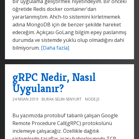
bir uygulama geliştirmek niyetindeyim. Bir önceki
öğretide Redis docker container'dan
yararlanmıştım. Ahch-to sistemini kirletmemek
adına MongoDB için de benzer şekilde hareket
edeceğim. Açıkçası GoLang bilgim epey paslanmış
durumda ve sistemde yüklü olup olmadığını dahi
bilmiyorum.
[Daha fazla]
gRPC Nedir, Nasıl
Uygulanır?
24 NISAN 2019
BURAK-SELIM-SENYURT
NODE.JS
Bu yazımızda protobuf tabanlı çalışan Google
Remote Procedure Call(gRPC) protokolünü
inclemeye çalışacağız. Özellikle dağıtık
sistemlerde taraflar arası haberleşmede TCP