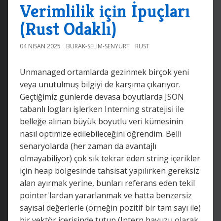
Verimlilik için İpuçları
(Rust Odaklı)
04 NISAN 2025
BURAK-SELIM-SENYURT
RUST
Unmanaged ortamlarda gezinmek birçok yeni
veya unutulmuş bilgiyi de karşıma çıkarıyor.
Geçtiğimiz günlerde devasa boyutlarda JSON
tabanlı logları işlerken Interning stratejisi ile
belleğe alınan büyük boyutlu veri kümesinin
nasıl optimize edilebileceğini öğrendim. Belli
senaryolarda (her zaman da avantajlı
olmayabiliyor) çok sık tekrar eden string içerikler
için heap bölgesinde tahsisat yapılırken gereksiz
alan ayırmak yerine, bunları referans eden tekil
pointer'lardan yararlanmak ve hatta benzersiz
sayısal değerlerle (örneğin pozitif bir tam sayı ile)
bir vektör içerisinde tutup (Intern havuzu olarak