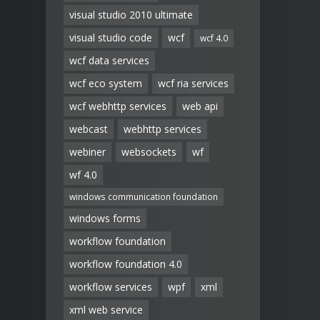
visual studio 2010 ultimate
visual studio code
wcf
wcf 4.0
wcf data services
wcf eco system
wcf ria services
wcf webhttp services
web api
webcast
webhttp services
webiner
websockets
wf
wf 4.0
windows communication foundation
windows forms
workflow foundation
workflow foundation 4.0
workflow services
wpf
xml
xml web service