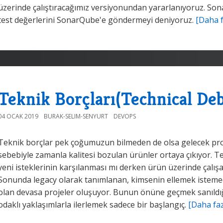
üzerinde çalıştıracağımız versiyonundan yararlanıyoruz. Sona
test değerlerini SonarQube'e göndermeyi deniyoruz.
[Daha f
Teknik Borçları(Technical De
04 OCAK 2019
BURAK-SELIM-SENYURT
DEVOPS
Teknik borçlar pek çoğumuzun bilmeden de olsa gelecek prog
sebebiyle zamanla kalitesi bozulan ürünler ortaya çıkıyor. T
yeni isteklerinin karşılanması mı derken ürün üzerinde çalış
Sonunda legacy olarak tanımlanan, kimsenin ellemek istem
olan devasa projeler oluşuyor. Bunun önüne geçmek sanıldığı
odaklı yaklaşımlarla ilerlemek sadece bir başlangıç.
[Daha faz