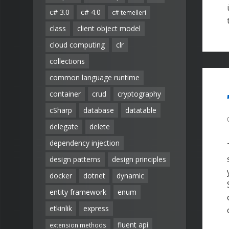
c# 3.0
c# 4.0
c# temelleri
class
client object model
cloud computing
clr
collections
common language runtime
container
crud
cryptography
cSharp
database
datatable
delegate
delete
dependency injection
design patterns
design principles
docker
dotnet
dynamic
entity framework
enum
etkinlik
express
fluent api
extension methods