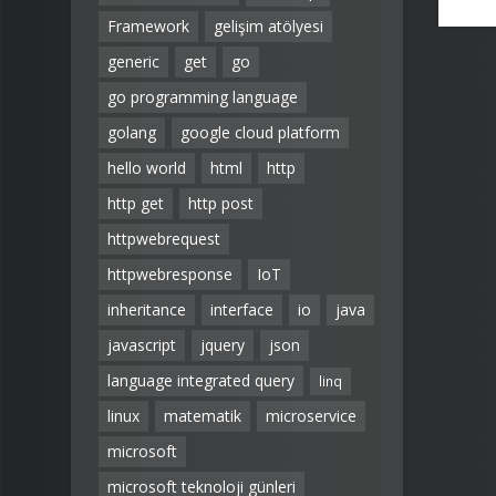
Framework
gelişim atölyesi
generic
get
go
go programming language
golang
google cloud platform
hello world
html
http
http get
http post
httpwebrequest
httpwebresponse
IoT
inheritance
interface
io
java
javascript
jquery
json
language integrated query
linq
linux
matematik
microservice
microsoft
microsoft teknoloji günleri