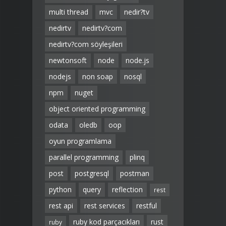
multi thread
mvc
nedir?tv
nedirtv
nedirtv?com
nedirtv?com söyleşileri
newtonsoft
node
node.js
nodejs
non soap
nosql
npm
nuget
object oriented programming
odata
oledb
oop
oyun programlama
parallel programming
plinq
post
postgresql
postman
python
query
reflection
rest
rest api
rest services
restful
ruby kod parçacıkları
rust
ruby