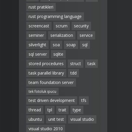
rust pratikleri
rust programming language
screencast
scrum
security
seminer
serialization
service
silverlight
soa
soap
sql
sql server
sqlite
stored procedures
struct
task
task parallel library
tdd
team foundation server
tek fotoluk ipucu
test driven development
tfs
thread
tpl
trait
type
ubuntu
unit test
visual studio
visual studio 2010