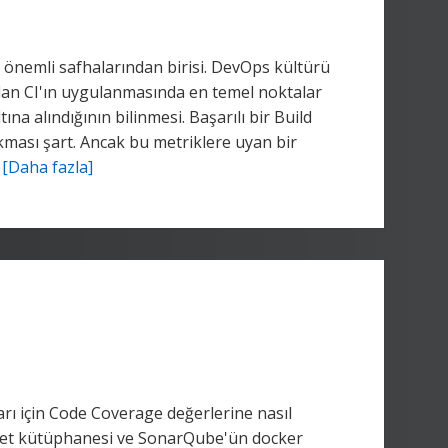
 önemli safhalarından birisi. DevOps kültürü
ılan CI'ın uygulanmasında en temel noktalar
ına alındığının bilinmesi. Başarılı bir Build
ıkması şart. Ancak bu metriklere uyan bir
.
[Daha fazla]
arı için Code Coverage değerlerine nasıl
rlet kütüphanesi ve SonarQube'ün docker