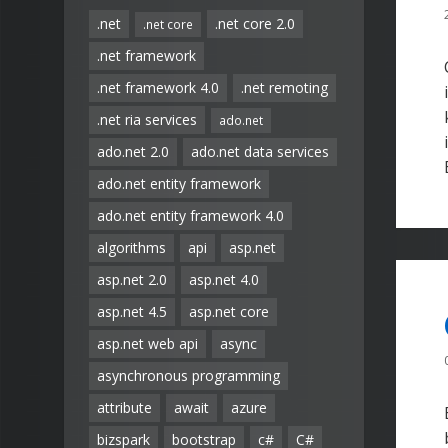
.net
.net core 2.0
.net core
.net framework
.net framework 4.0
.net remoting
.net ria services
ado.net
ado.net 2.0
ado.net data services
ado.net entity framework
ado.net entity framework 4.0
algorithms
api
asp.net
asp.net 2.0
asp.net 4.0
asp.net 4.5
asp.net core
asp.net web api
async
asynchronous programming
attribute
await
azure
bizspark
bootstrap
c#
C#