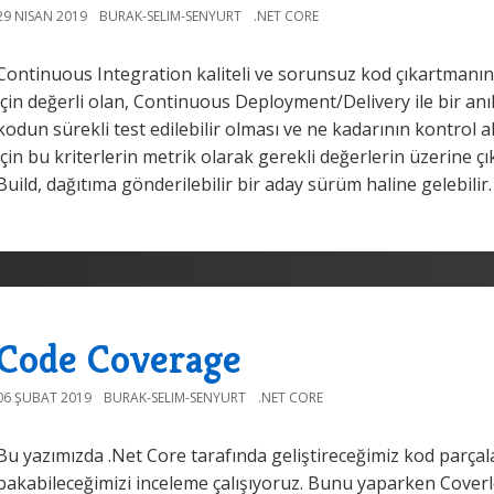
29 NISAN 2019
BURAK-SELIM-SENYURT
.NET CORE
Continuous Integration kaliteli ve sorunsuz kod çıkartmanın
için değerli olan, Continuous Deployment/Delivery ile bir an
kodun sürekli test edilebilir olması ve ne kadarının kontrol alt
için bu kriterlerin metrik olarak gerekli değerlerin üzerine ç
Build, dağıtıma gönderilebilir bir aday sürüm haline gelebilir
Code Coverage
06 ŞUBAT 2019
BURAK-SELIM-SENYURT
.NET CORE
Bu yazımızda .Net Core tarafında geliştireceğimiz kod parçal
bakabileceğimizi inceleme çalışıyoruz. Bunu yaparken Cove