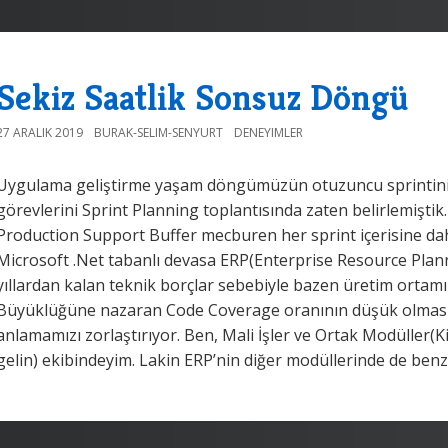
Sekiz Saatlik Sonsuz Döngü
27 ARALIK 2019
BURAK-SELIM-SENYURT
DENEYIMLER
Uygulama geliştirme yaşam döngümüzün otuzuncu sprintinin il
görevlerini Sprint Planning toplantısında zaten belirlemiştik
Production Support Buffer mecburen her sprint içerisine dahil
Microsoft .Net tabanlı devasa ERP(Enterprise Resource Plan
yıllardan kalan teknik borçlar sebebiyle bazen üretim ortamı
Büyüklüğüne nazaran Code Coverage oranının düşük olması yen
anlamamızı zorlaştırıyor. Ben, Mali İşler ve Ortak Modüller(
gelin) ekibindeyim. Lakin ERP’nin diğer modüllerinde de benz