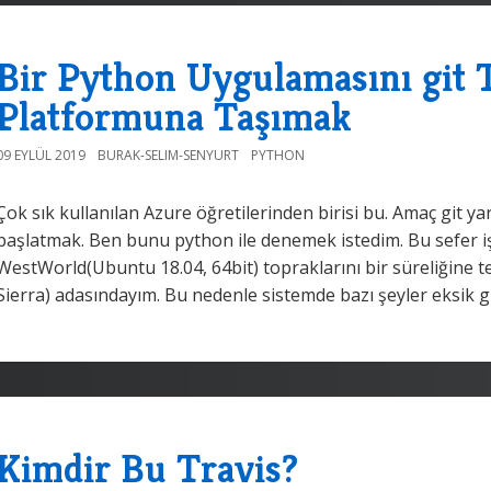
Bir Python Uygulamasını git T
Platformuna Taşımak
09 EYLÜL 2019
BURAK-SELIM-SENYURT
PYTHON
Çok sık kullanılan Azure öğretilerinden birisi bu. Amaç git 
başlatmak. Ben bunu python ile denemek istedim. Bu sefer iş
WestWorld(Ubuntu 18.04, 64bit) topraklarını bir süreliğine t
Sierra) adasındayım. Bu nedenle sistemde bazı şeyler eksik 
Kimdir Bu Travis?