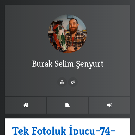
Burak Selim Şenyurt
Tek Fotoluk İpucu–74–