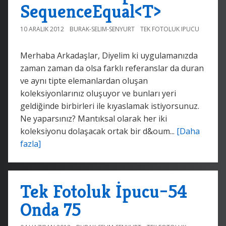
SequenceEqual<T>
10 ARALIK 2012
BURAK-SELIM-SENYURT
TEK FOTOLUK IPUCU
Merhaba Arkadaşlar, Diyelim ki uygulamanızda
zaman zaman da olsa farklı referanslar da duran
ve aynı tipte elemanlardan oluşan
koleksiyonlarınız oluşuyor ve bunları yeri
geldiğinde birbirleri ile kıyaslamak istiyorsunuz.
Ne yaparsınız? Mantıksal olarak her iki
koleksiyonu dolaşacak ortak bir d&oum...
[Daha
fazla]
Tek Fotoluk İpucu–54
Onda 75