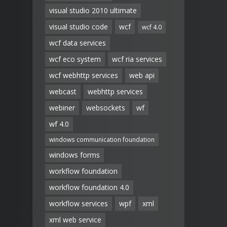
visual studio 2010 ultimate
visual studio code
wcf
wcf 4.0
wcf data services
wcf eco system
wcf ria services
wcf webhttp services
web api
webcast
webhttp services
webiner
websockets
wf
wf 4.0
windows communication foundation
windows forms
workflow foundation
workflow foundation 4.0
workflow services
wpf
xml
xml web service