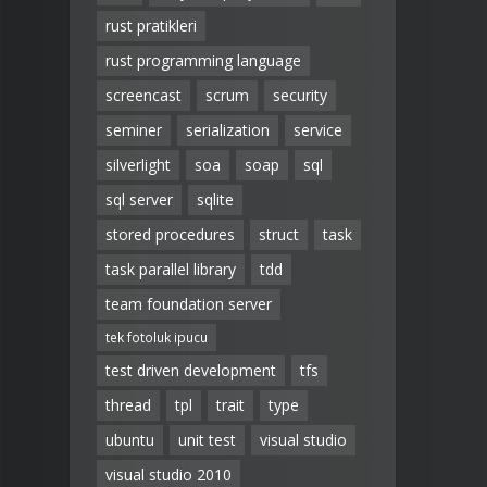
rust pratikleri
rust programming language
screencast
scrum
security
seminer
serialization
service
silverlight
soa
soap
sql
sql server
sqlite
stored procedures
struct
task
task parallel library
tdd
team foundation server
tek fotoluk ipucu
test driven development
tfs
thread
tpl
trait
type
ubuntu
unit test
visual studio
visual studio 2010