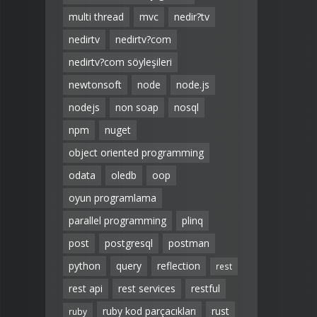
multi thread
mvc
nedir?tv
nedirtv
nedirtv?com
nedirtv?com söyleşileri
newtonsoft
node
node.js
nodejs
non soap
nosql
npm
nuget
object oriented programming
odata
oledb
oop
oyun programlama
parallel programming
plinq
post
postgresql
postman
python
query
reflection
rest
rest api
rest services
restful
ruby kod parçacıkları
rust
ruby