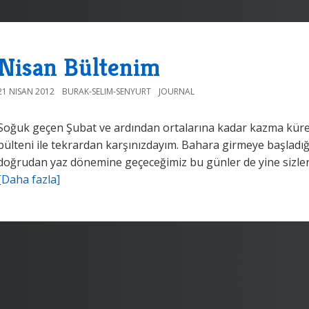
Nisan Bültenim
21 NISAN 2012
BURAK-SELIM-SENYURT
JOURNAL
Soğuk geçen Şubat ve ardından ortalarına kadar kazma küre
bülteni ile tekrardan karşınızdayım. Bahara girmeye başladığ
doğrudan yaz dönemine geçeceğimiz bu günler de yine sizler i
[Daha fazla]