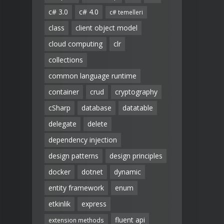
c# 3.0
c# 4.0
c# temelleri
class
client object model
cloud computing
clr
collections
common language runtime
container
crud
cryptography
cSharp
database
datatable
delegate
delete
dependency injection
design patterns
design principles
docker
dotnet
dynamic
entity framework
enum
etkinlik
express
fluent api
extension methods