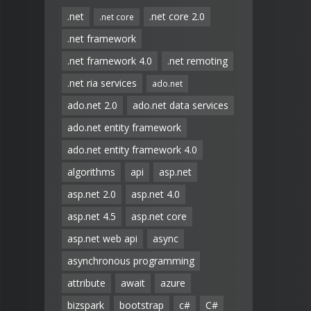
.net
.net core 2.0
.net core
.net framework
.net framework 4.0
.net remoting
.net ria services
ado.net
ado.net 2.0
ado.net data services
ado.net entity framework
ado.net entity framework 4.0
algorithms
api
asp.net
asp.net 2.0
asp.net 4.0
asp.net 4.5
asp.net core
asp.net web api
async
asynchronous programming
attribute
await
azure
bizspark
bootstrap
c#
C#