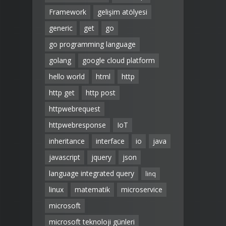
Framework
gelişim atölyesi
generic
get
go
go programming language
golang
google cloud platform
hello world
html
http
http get
http post
httpwebrequest
httpwebresponse
IoT
inheritance
interface
io
java
javascript
jquery
json
language integrated query
linq
linux
matematik
microservice
microsoft
microsoft teknoloji günleri