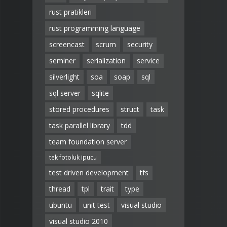
rust pratikleri
rust programming language
screencast
scrum
security
seminer
serialization
service
silverlight
soa
soap
sql
sql server
sqlite
stored procedures
struct
task
task parallel library
tdd
team foundation server
tek fotoluk ipucu
test driven development
tfs
thread
tpl
trait
type
ubuntu
unit test
visual studio
visual studio 2010