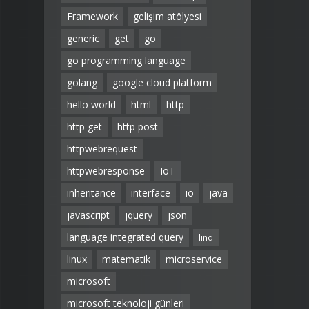
Framework
gelişim atölyesi
generic
get
go
go programming language
golang
google cloud platform
hello world
html
http
http get
http post
httpwebrequest
httpwebresponse
IoT
inheritance
interface
io
java
javascript
jquery
json
language integrated query
linq
linux
matematik
microservice
microsoft
microsoft teknoloji günleri