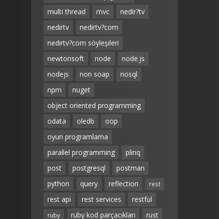
multi thread
mvc
nedir?tv
nedirtv
nedirtv?com
nedirtv?com söyleşileri
newtonsoft
node
node.js
nodejs
non soap
nosql
npm
nuget
object oriented programming
odata
oledb
oop
oyun programlama
parallel programming
plinq
post
postgresql
postman
python
query
reflection
rest
rest api
rest services
restful
ruby kod parçacıkları
rust
ruby