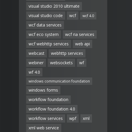
visual studio 2010 ultimate
visual studio code
wcf
wcf 4.0
wcf data services
wcf eco system
wcf ria services
wcf webhttp services
web api
webcast
webhttp services
webiner
websockets
wf
wf 4.0
windows communication foundation
windows forms
workflow foundation
workflow foundation 4.0
workflow services
wpf
xml
xml web service