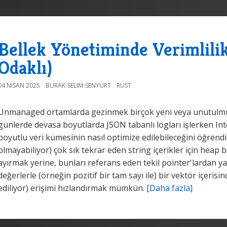
Bellek Yönetiminde Verimlilik
Odaklı)
04 NISAN 2025
BURAK-SELIM-SENYURT
RUST
Unmanaged ortamlarda gezinmek birçok yeni veya unutulmuş b
günlerde devasa boyutlarda JSON tabanlı logları işlerken Inte
boyutlu veri kümesinin nasıl optimize edilebileceğini öğrendi
olmayabiliyor) çok sık tekrar eden string içerikler için heap 
ayırmak yerine, bunları referans eden tekil pointer'lardan y
değerlerle (örneğin pozitif bir tam sayı ile) bir vektör içeris
ediliyor) erişimi hızlandırmak mümkün.
[Daha fazla]