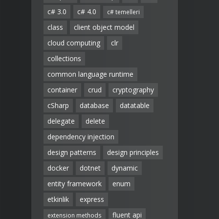
c# 3.0
c# 4.0
c# temelleri
class
client object model
cloud computing
clr
collections
common language runtime
container
crud
cryptography
cSharp
database
datatable
delegate
delete
dependency injection
design patterns
design principles
docker
dotnet
dynamic
entity framework
enum
etkinlik
express
fluent api
extension methods