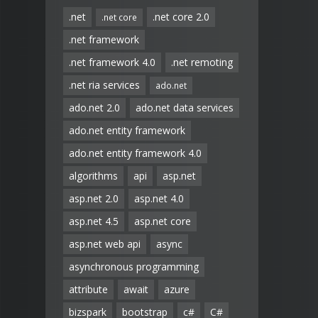
.net
.net core 2.0
.net core
.net framework
.net framework 4.0
.net remoting
.net ria services
ado.net
ado.net 2.0
ado.net data services
ado.net entity framework
ado.net entity framework 4.0
algorithms
api
asp.net
asp.net 2.0
asp.net 4.0
asp.net 4.5
asp.net core
asp.net web api
async
asynchronous programming
attribute
await
azure
bizspark
bootstrap
c#
C#