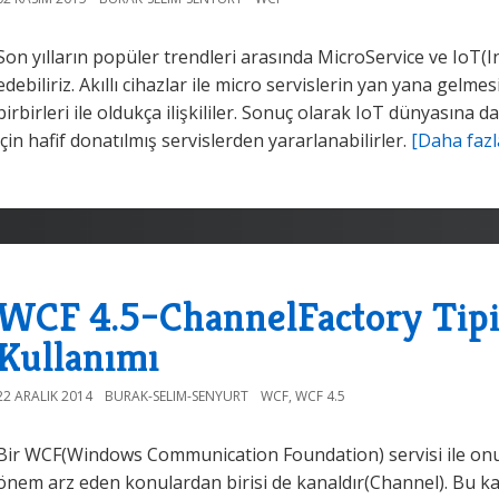
Son yılların popüler trendleri arasında MicroService ve IoT(In
edebiliriz. Akıllı cihazlar ile micro servislerin yan yana gelmesi
birbirleri ile oldukça ilişkililer. Sonuç olarak IoT dünyasına d
için hafif donatılmış servislerden yararlanabilirler.
[Daha fazl
WCF 4.5–ChannelFactory Tipi
Kullanımı
22 ARALIK 2014
BURAK-SELIM-SENYURT
WCF
,
WCF 4.5
Bir WCF(Windows Communication Foundation) servisi ile onun 
önem arz eden konulardan birisi de kanaldır(Channel). Bu k