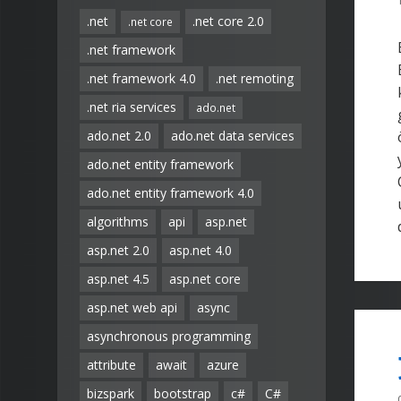
.net
.net core 2.0
.net core
.net framework
.net framework 4.0
.net remoting
.net ria services
ado.net
ado.net 2.0
ado.net data services
ado.net entity framework
ado.net entity framework 4.0
algorithms
api
asp.net
asp.net 2.0
asp.net 4.0
asp.net 4.5
asp.net core
asp.net web api
async
asynchronous programming
attribute
await
azure
bizspark
bootstrap
c#
C#