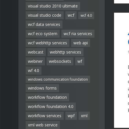
visual studio 2010 ultimate
visual studio code
wcf
wcf 4.0
wcf data services
wcf eco system
wcf ria services
wcf webhttp services
web api
webcast
webhttp services
webiner
websockets
wf
wf 4.0
windows communication foundation
windows forms
workflow foundation
workflow foundation 4.0
workflow services
wpf
xml
xml web service