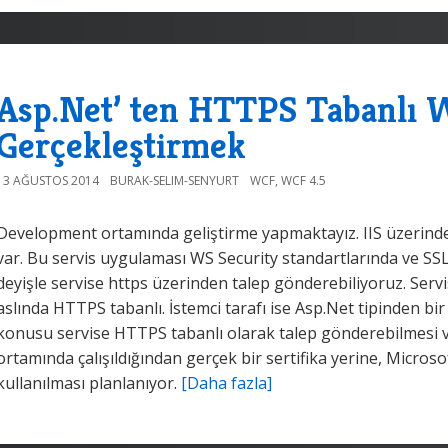
Asp.Net’ ten HTTPS Tabanlı 
Gerçekleştirmek
13 AĞUSTOS 2014
BURAK-SELIM-SENYURT
WCF
,
WCF 4.5
Development ortamında geliştirme yapmaktayız. IIS üzerind
var. Bu servis uygulaması WS Security standartlarında ve SS
deyişle servise https üzerinden talep gönderebiliyoruz. Servis
aslında HTTPS tabanlı. İstemci tarafı ise Asp.Net tipinden 
konusu servise HTTPS tabanlı olarak talep gönderebilmesi v
ortamında çalışıldığından gerçek bir sertifika yerine, Microsof
kullanılması planlanıyor.
[Daha fazla]