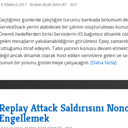
18 TEMMUZ 2017
BURAK-SELIM-SENYURT
WCF
Geçtiğimiz günlerde çalıştığım turuncu bankada bölümüm değ
ServiceStack yerini alabilecek bir çatının oluşturulması konu
Önemli hedeflerden birisi Servislerin IIS bağımsız dinamik ola
gelen mesajların yakalanabildiğinin görülmesi. Epey zamandı
tuttuğumu itiraf edeyim. Tabii yazının konusu devam etmek
değil ancak dinamik olarak host edilen servislere gelen ve se
bunun bir yolunu göstermeye çalışacağım.
[Daha fazla]
Replay Attack Saldırısını Non
Engellemek