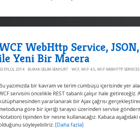
WCF WebHttp Service, JSON, 
ile Yeni Bir Macera
03 EYLÜL 2014
BURAK-SELIM-SENYURT
WCF
,
WCF 4.5
,
WCF WEBHTTP SERVICES
Bu yazımızda bir kavram ve terim cümbüşü içerisinde yer alac
WCF servisini öncelikle REST tabanlı çalışır hale getireceğiz
kütüphanesinden yararlanarak bir Ajax çağrısı gerçekleştire
metoduna göre bir içeriği tarayıcı üzerinden servise gönder
Notation) tipinden bir nesne kullanacağız. Kabaca aşağıdak
olduğunu söyleyebiliriz.
[Daha fazla]