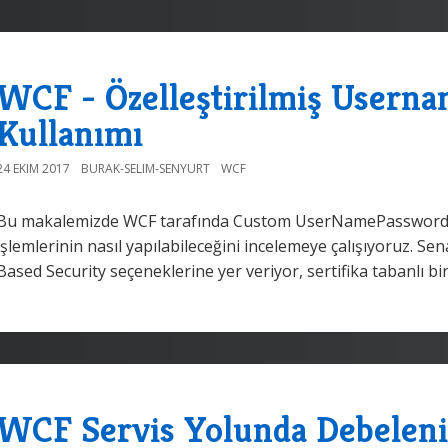
WCF - Özelleştirilmiş Usern
Kullanımı
24 EKIM 2017
BURAK-SELIM-SENYURT
WCF
Bu makalemizde WCF tarafında Custom UserNamePasswordVa
işlemlerinin nasıl yapılabileceğini incelemeye çalışıyoruz
Based Security seçeneklerine yer veriyor, sertifika tabanlı bi
WCF Servis Yolunda Debelen