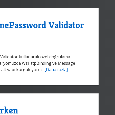
amePassword Validator
lidator kullanarak özel doğrulama
. Senaryomuzda WsHttpBinding ve Message
r alt yapı kurguluyoruz.
[Daha fazla]
irken