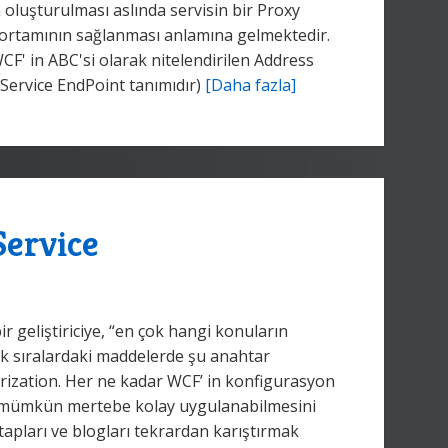
n oluşturulması aslında servisin bir Proxy
şim ortamının sağlanması anlamına gelmektedir.
 WCF' in ABC'si olarak nitelendirilen Address
Service EndPoint tanımıdır)
[Daha fazla]
ervice
geliştiriciye, “en çok hangi konuların
lk sıralardaki maddelerde şu anahtar
horization. Her ne kadar WCF’ in konfigurasyon
erin mümkün mertebe kolay uygulanabilmesini
apları ve blogları tekrardan karıştırmak