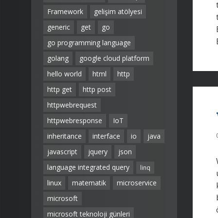
Framework
gelişim atölyesi
generic
get
go
go programming language
golang
google cloud platform
hello world
html
http
http get
http post
httpwebrequest
httpwebresponse
IoT
inheritance
interface
io
java
javascript
jquery
json
language integrated query
linq
linux
matematik
microservice
microsoft
microsoft teknoloji günleri