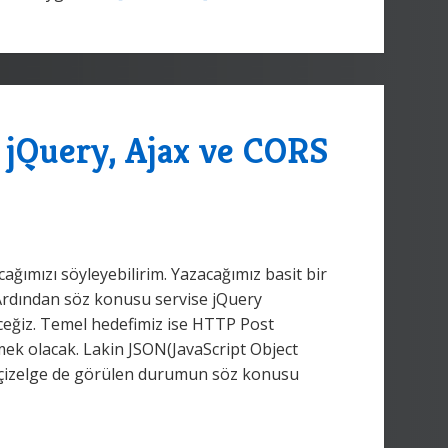
jQuery, Ajax ve CORS
ağımızı söyleyebilirim. Yazacağımız basit bir
. Ardından söz konusu servise jQuery
ceğiz. Temel hedefimiz ise HTTP Post
mek olacak. Lakin JSON(JavaScript Object
i çizelge de görülen durumun söz konusu