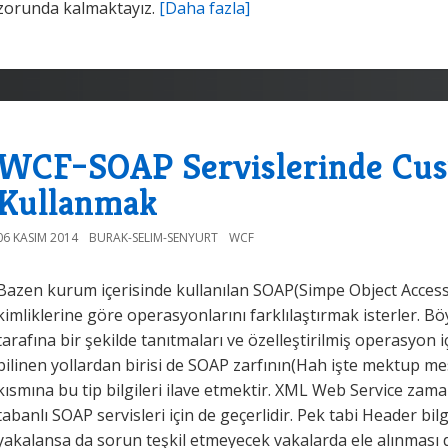
zorunda kalmaktayız.
[Daha fazla]
WCF–SOAP Servislerinde Cu
Kullanmak
06 KASIM 2014
BURAK-SELIM-SENYURT
WCF
Bazen kurum içerisinde kullanılan SOAP(Simpe Object Access P
kimliklerine göre operasyonlarını farklılaştırmak isterler. Bö
tarafına bir şekilde tanıtmaları ve özelleştirilmiş operasyon içi
bilinen yollardan birisi de SOAP zarfının(Hah işte mektup me
kısmına bu tip bilgileri ilave etmektir. XML Web Service zam
tabanlı SOAP servisleri için de geçerlidir. Pek tabi Header bil
yakalansa da sorun teşkil etmeyecek vakalarda ele alınmas