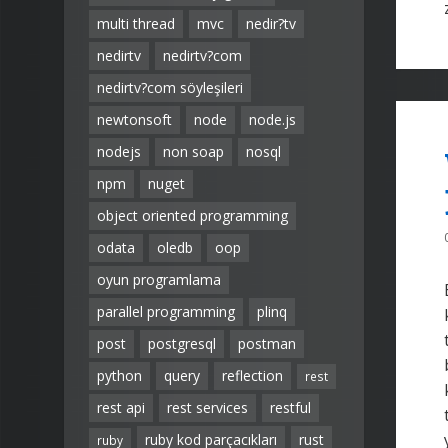
multi thread
mvc
nedir?tv
nedirtv
nedirtv?com
nedirtv?com söyleşileri
newtonsoft
node
node.js
nodejs
non soap
nosql
npm
nuget
object oriented programming
odata
oledb
oop
oyun programlama
parallel programming
plinq
post
postgresql
postman
python
query
reflection
rest
rest api
rest services
restful
ruby kod parçacıkları
rust
ruby