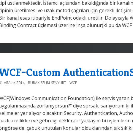
tipi üstlenmektedir. İstemci açısından bakıldığında bir kanalı
tipinin üretilmesi ve uzak metod çağrıları için gerekli ileti
Bir kanal esas itibariyle EndPoint odaklı üretilir. Dolayısıyla
Binding Contract üçlemesi üzerine inşa olunur(ki bu da WCF 
WCF–Custom AuthenticationS
01 ARALIK 2014
BURAK-SELIM-SENYURT
WCF
WCF(Windows Communication Foundation) ile servis yazan bir 
uygulanmasında zorlanıyorsun?” diye sorsak, sanıyorum ki i
kelimeler yer alıyor olacaktır; Security, Authentication, Aut
bazlı özellikleri ve getirdiği dekleratif yaklaşım bu işleml
öngörse de, çabuk unutulan konular olduklarından sık sık kit