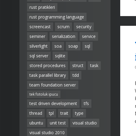
rust pratikleri
rust programming language
screencast
scrum
security
seminer
serialization
service
silverlight
soa
soap
sql
sql server
sqlite
stored procedures
struct
task
task parallel library
tdd
team foundation server
tek fotoluk ipucu
test driven development
tfs
thread
tpl
trait
type
ubuntu
unit test
visual studio
visual studio 2010