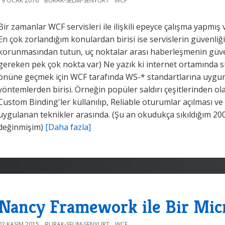
19 OCAK 2016
BURAK-SELIM-SENYURT
WCF
Bir zamanlar WCF servisleri ile ilişkili epeyce çalışma yapmı
En çok zorlandığım konulardan birisi ise servislerin güvenliği
korunmasından tutun, uç noktalar arası haberleşmenin güven
gereken pek çok nokta var) Ne yazık ki internet ortamında sü
önüne geçmek için WCF tarafında WS-* standartlarına uygun 
yöntemlerden birisi. Örneğin popüler saldırı çeşitlerinden ola
Custom Binding'ler kullanılıp, Reliable oturumlar açılması ve
uygulanan teknikler arasında. (Şu an okudukça sıkıldığım 
değinmişim)
[Daha fazla]
Nancy Framework ile Bir Mic
02 KASIM 2015
BURAK-SELIM-SENYURT
WCF