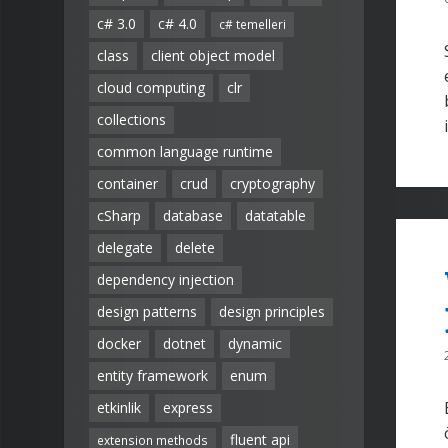
c# 3.0
c# 4.0
c# temelleri
class
client object model
cloud computing
clr
collections
common language runtime
container
crud
cryptography
cSharp
database
datatable
delegate
delete
dependency injection
design patterns
design principles
docker
dotnet
dynamic
entity framework
enum
etkinlik
express
fluent api
extension methods